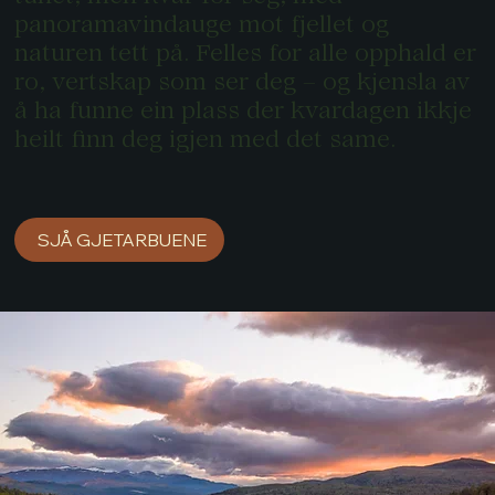
panoramavindauge mot fjellet og
naturen tett på. Felles for alle opphald er
ro, vertskap som ser deg – og kjensla av
å ha funne ein plass der kvardagen ikkje
heilt finn deg igjen med det same.
SJÅ GJETARBUENE