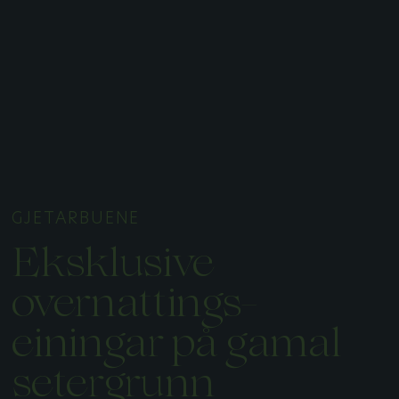
GJETARBUENE
Eksklusive
overnattings-
einingar på gamal
setergrunn