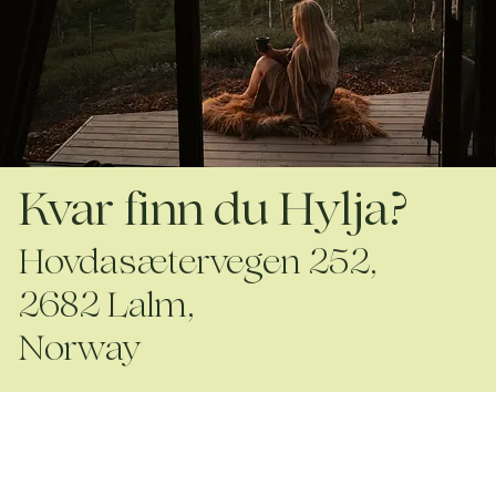
Kvar finn du Hylja?
Hovdasætervegen 252,
2682 Lalm,
Norway
Kontakt
post@hyljalodge.no