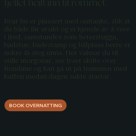
fjellet heilt inn til rommet.
Kvar bu er plassert med omtanke, slik at
du både får utsikt og ei kjensle av å vere
i fred, samstundes som Seterstuggu,
badstue, badestamp og bålplass berre er
nokre få steg unna. Her vaknar du til
stille morgonar, ser lyset skifte over
Rondane og kan gå ut på trammen med
kaffen medan dagen sakte startar.
BOOK OVERNATTING