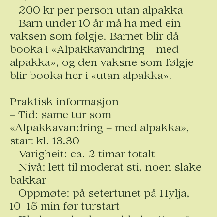
– 200 kr per person utan alpakka
– Barn under 10 år må ha med ein
vaksen som følgje. Barnet blir då
booka i «Alpakkavandring – med
alpakka», og den vaksne som følgje
blir booka her i «utan alpakka».
Praktisk informasjon
– Tid: same tur som
«Alpakkavandring – med alpakka»,
start kl. 13.30
– Varigheit: ca. 2 timar totalt
– Nivå: lett til moderat sti, noen slake
bakkar
– Oppmøte: på setertunet på Hylja,
10–15 min før turstart