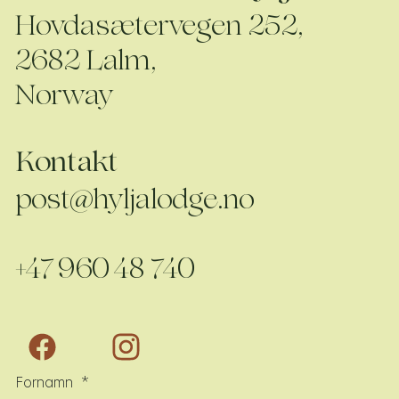
Hovdasætervegen 252,
2682 Lalm,
Norway
Kontakt
post@hyljalodge.no
+47 960 48 740
Fornamn
*